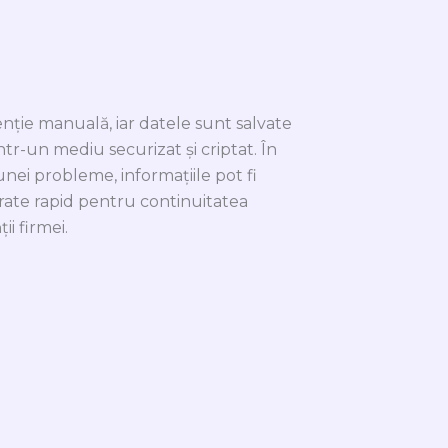
enție manuală, iar datele sunt salvate
într-un mediu securizat și criptat. În
unei probleme, informațiile pot fi
rate rapid pentru continuitatea
ții firmei.