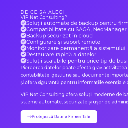
DE CE SĂ ALEGI
VIP Net Consulting?
Soluții automate de backup pentru fir
Compatibilitate cu SAGA, NeoManager ș
Backup securizat în cloud
Configurare și suport remote
Monitorizare permanentă a sistemului
Restaurare rapidă a datelor
Soluții scalabile pentru orice tip de bus
Pierderea datelor poate afecta grav activitatea
contabilitate, gestiune sau documente importa
și oferă siguranță pentru informațiile esențiale a
VIP Net Consulting oferă soluții moderne de b
sisteme automate, securizate și ușor de adminis
Protejează Datele Firmei Tale