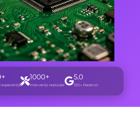
Backup automat
9+
1000+
5.0
 experiență
Intervenții realizate
130+ Recenzii