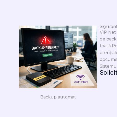
Siguranț
VIP Net 
de back
toată Ro
esenția
documen
Sistemu
Solici
Backup automat