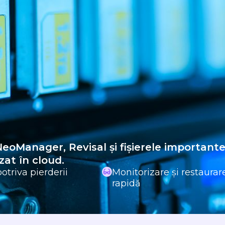
eoManager, Revisal și fișierele importante
at în cloud.
otriva pierderii
Monitorizare și restaurar
rapidă