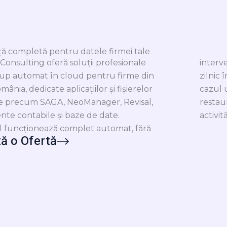
ă completă pentru datele firmei tale
Consulting oferă soluții profesionale
interv
up automat în cloud pentru firme din
zilnic 
mânia, dedicate aplicațiilor și fișierelor
cazul 
le precum SAGA, NeoManager, Revisal,
restau
te contabile și baze de date.
activită
l funcționează complet automat, fără
tă o Ofertă