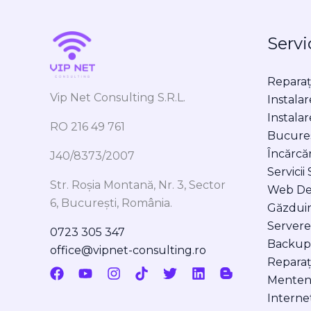
Servi
Reparaț
Vip Net Consulting S.R.L.
Instalar
Instala
RO 216 49 761
Bucures
Încărcă
J40/8373/2007
Servicii
Str. Roșia Montană, Nr. 3, Sector
Web De
6, București, România.
Găzdui
Server
0723 305 347
Backup
office@vipnet-consulting.ro
Reparaț
Menten
Interne