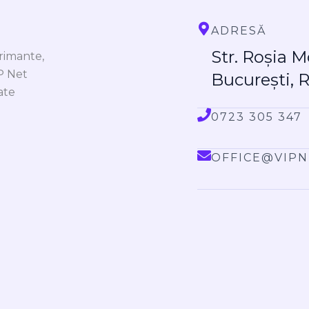
ADRESĂ
Str. Roșia M
primante,
IP Net
București, 
ate
0723 305 347
OFFICE@VIPN