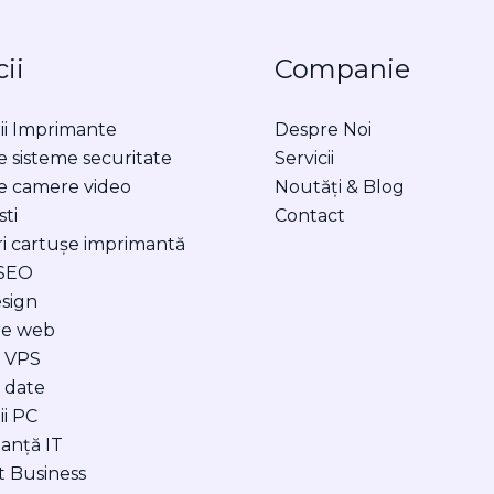
cii
Companie
ii Imprimante
Despre Noi
e sisteme securitate
Servicii
re camere video
Noutăți & Blog
ti
Contact
ri cartușe imprimantă
 SEO
sign
re web
e VPS
 date
ii PC
anță IT
t Business